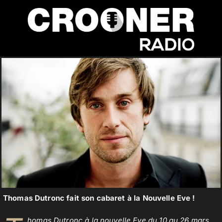
Passer
au
contenu
Accueil
Podcasts
Actualités
Nos flux audio
Thomas Dutronc fait son cabaret à la Nouvelle Eve !
Télécharger notre application
homas Dutronc à la nouvelle Eve du 10 au 26 mars