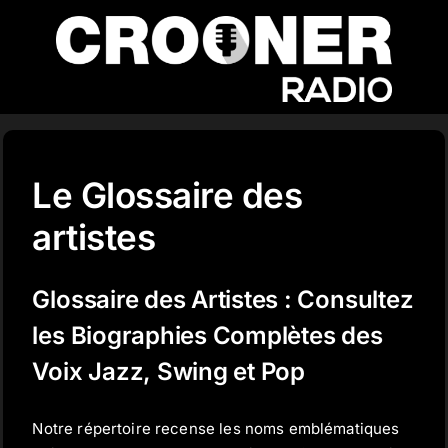
Passer
au
contenu
Accueil
Le Glossaire des
Podcasts
artistes
Actualités
Glossaire des Artistes : Consultez
les Biographies Complètes des
Nos flux audio
Voix Jazz, Swing et Pop
Notre répertoire recense les noms emblématiques
Télécharger notre application