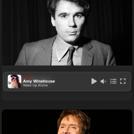
ON AIR
Claude Nougaro
Amy Winehouse
Wake Up Alone