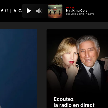
ON AIR
Nat King Cole
|
Almost Like Being In Love