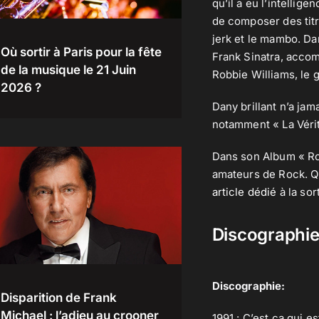
qu’il a eu l’intelli
de composer des titr
jerk et le mambo. Da
Où sortir à Paris pour la fête
Frank Sinatra, acco
de la musique le 21 Juin
Robbie Williams, le 
2026 ?
Dany brillant n’a ja
notamment « La Vérité
Dans son Album « Rock
amateurs de Rock. Q
article dédié
à la sor
Discographie 
Discographie:
Disparition de Frank
Michael : l’adieu au crooner
1991 : C’est ça qui e