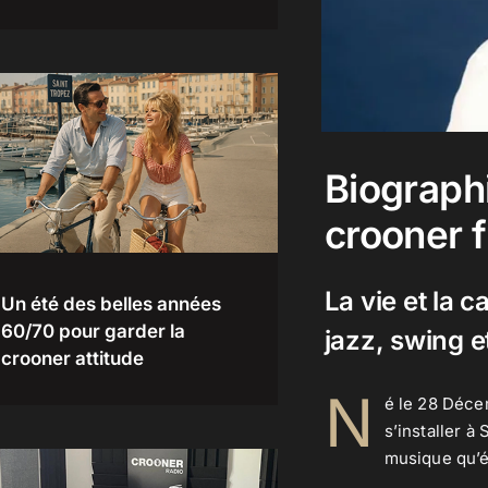
Biographi
crooner 
La vie et la 
Un été des belles années
60/70 pour garder la
jazz, swing et
crooner attitude
N
é le 28 Déce
s’installer à
musique qu’é