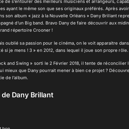
gence de s’entourer des meilleurs musiciens et arrangeurs, cap
es ayant le même son que ses originaux préférés. Après avoir 
ns son album « jazz à la Nouvelle Orléans » Dany Brillant repre
mpagné d’un Big band. Bravo Dany de faire découvrir aux mid
grand répertoire Crooner !
mais oublié sa passion pour le cinéma, on le voit apparaitre da
 si je mens ! 3 » en 2012, dans lequel il joue son propre rôle.
 and Swing » sorti le 2 Février 2018, il tente de réconcilier l
ui mieux que Dany pourrait mener à bien ce projet ? Découvre
tie de l’album.
de Dany Brillant
st bon