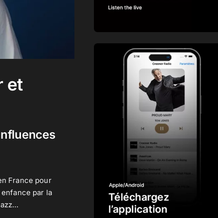
 et
 influences
 en France pour
 enfance par la
 Jazz…