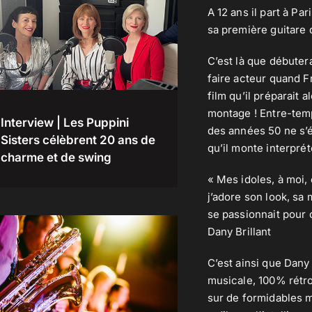
A 12 ans il part à Pa
sa première guitare d
C’est là que débuter
faire acteur quand F
film qu’il préparait 
montage ! Entre-temp
Interview | Les Puppini
des années 50 ne s’ét
Sisters célèbrent 20 ans de
qu’il monte interprét
charme et de swing
« Mes idoles, à moi,
j’adore son look, sa 
se passionnait pour 
Dany Brillant
C’est ainsi que Dany 
musicale, 100% rétro
sur de formidables m