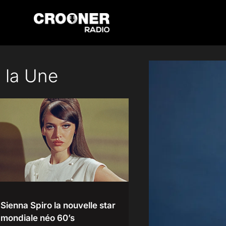
Passer
au
contenu
 la Une
Sienna Spiro la nouvelle star
mondiale néo 60’s