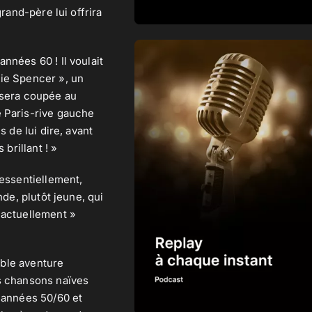
rand-père lui offrira
nnées 60 ! Il voulait
lie Spencer », un
e sera coupée au
e Paris-rive gauche
 de lui dire, avant
brillant ! »
 essentiellement,
nde, plutôt jeune, qui
 actuellement »
able aventure
es chansons naïves
s années 50/60 et