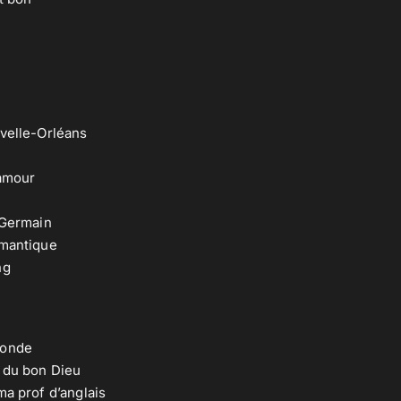
velle-Orléans
 amour
-Germain
omantique
ng
Monde
s du bon Dieu
ma prof d’anglais