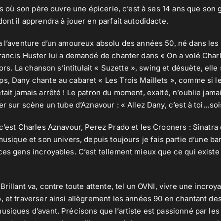
ris où son père ouvre une épicerie, c’est à ses 14 ans que son g
ont il apprendra à jouer en parfait autodidacte.
a l’aventure d’un amoureux absolu des années 50, né dans les a
rancis Huster lui a demandé de chanter dans « On a volé Char
alors. La chanson s’intitulait « Suzette », swing et désuète, ell
s, Dany chante au cabaret « Les Trois Maillets », comme si l
ait jamais arrêté ! Le patron du moment, exalté, n’oublie jamais
er sur scène un tube d’Aznavour : « Allez Dany, c’est à toi…sois 
 c’est
Charles Aznavour
, Perez Prado et les Crooners : Sinatra
musique et son univers, depuis toujours je fais partie d’une ba
ces gens incroyables. C’est tellement mieux que ce qui existe
Brillant va, contre toute attente, tel un OVNI, vivre une incroy
, et traverser ainsi allègrement les années 90 en chantant d
usiques d’avant. Précisons que l’artiste est passionné par le