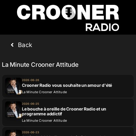
Passer
au
contenu
Accueil
Back
Podcasts
La Minute Crooner Attitude
2026-06-26
Actualités
Crooner Radio vous souhaite un amour d'été
La Minute Crooner Attitude
2026-06-25
Nos flux audio
Le bouche à oreille de Crooner Radio et un
programme addictif
La Minute Crooner Attitude
Télécharger notre application
2026-06-23