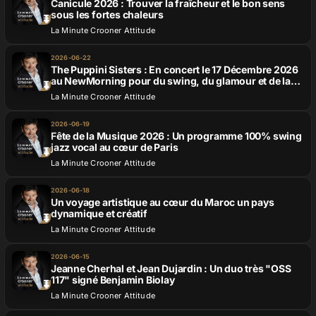
Canicule 2026 : Trouver la fraîcheur et le bon sens
sous les fortes chaleurs
La Minute Crooner Attitude
Contact
2026-06-22
The Puppini Sisters : En concert le 17 Décembre 2026
au NewMorning pour du swing, du glamour et de la
féminité
La Minute Crooner Attitude
2026-06-19
Fête de la Musique 2026 : Un programme 100% swing
jazz vocal au cœur de Paris
La Minute Crooner Attitude
2026-06-18
Un voyage artistique au cœur du Maroc un pays
dynamique et créatif
La Minute Crooner Attitude
2026-06-15
Jeanne Cherhal et Jean Dujardin : Un duo très "OSS
117" signé Benjamin Biolay
La Minute Crooner Attitude