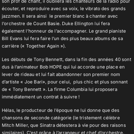
son prof de chant, il oubliera les chanteurs de la radio pour
écouter, et reproduire avec sa voix, le vibrato des grands
jazzmen. Il sera ainsi le premier blanc à chanter avec
l’orchestre de
Count Basie
. Duke Ellington lui fera
également l’honneur de l’accompagner. Le grand pianiste
Bill Evans lui fera faire l’un des plus beaux albums de sa
carrière (« Together Again »).
Les débuts de Tony Bennett, dans la fin des années 40 sont
dus à l’animateur
Bob HOPE
qui lui accorde une place en
lever de rideau et lui fait abandonner son premier nom
d’artiste « Joe Bari», pour celui, plus chic et plus sonnant
de « Tony Bennett ». La firme Columbia lui proposera
immédiatement un contrat à suivre !
Hélas, le producteur de l’époque ne lui donne que des
chansons de seconde catégorie (le tristement célèbre
Mitch Miller, que Sinatra détestera à vie pour des raisons
similaires). C’est grâce à l’arrangeur et chef d’orchestre,