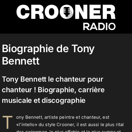
Passer
au
contenu
Accueil
Biographie de Tony
Bennett
Podcasts
Tony Bennett le chanteur pour
Actualités
chanteur ! Biographie, carrière
musicale et discographie
Nos flux audio
T
ony Bennett, artiste peintre et chanteur, est
«l’intello» du style Crooner, il est aussi le plus rital
Télécharger notre application
des swingmen, le plus affable et le plus sympa et