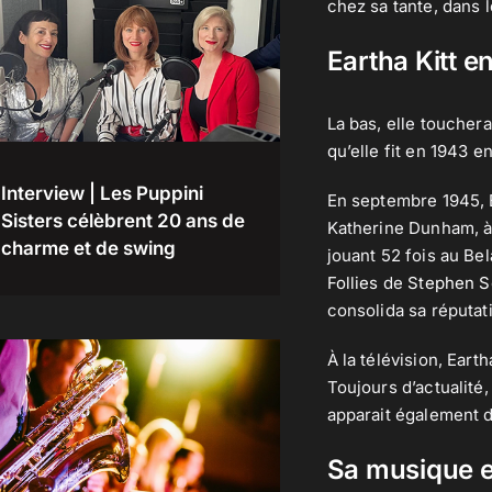
chez sa tante, dans 
Eartha Kitt e
La bas, elle toucher
qu’elle fit en 1943 
Interview | Les Puppini
En septembre 1945, E
Sisters célèbrent 20 ans de
Katherine Dunham, à 
charme et de swing
jouant 52 fois au Be
Follies
de
Stephen 
consolida sa réputat
À la télévision, Ear
Toujours d’actualité,
apparait également d
Sa musique e