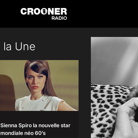
Passer
au
contenu
 la Une
Sienna Spiro la nouvelle star
mondiale néo 60’s