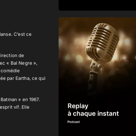
danse. C’est ce
irection de
ec « Bal Negre »,
la comédie
uée par Eartha, ce qui
« Batman » en 1967.
prit vif. Elle