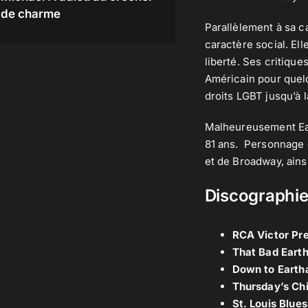
de charme
Parallèlement à sa c
caractère social. El
liberté. Ses critique
Américain pour quelq
droits LGBT jusqu’à la
Malheureusement Eart
81 ans. Personnage c
et de Broadway, ain
Discographie 
RCA Victor Pre
That Bad Eart
Down to Earth
Thursday’s Chi
St. Louis Blues