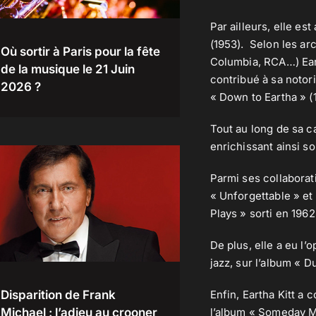
Par ailleurs, elle es
(1953). Selon les ar
Où sortir à Paris pour la fête
Columbia, RCA…) Eart
de la musique le 21 Juin
contribué à sa notori
2026 ?
« Down to Eartha » (1
Tout au long de sa c
enrichissant ainsi so
Parmi ses collaborat
« Unforgettable » et
Plays » sorti en 1962
De plus, elle a eu l
jazz, sur l’album « D
Enfin, Eartha Kitt a 
Disparition de Frank
l’album « Someday My
Michael : l’adieu au crooner