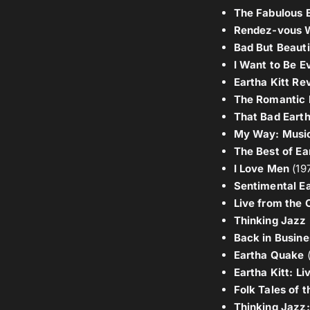
The Fabulous E
Rendez-vous W
Bad But Beauti
I Want to Be Ev
Eartha Kitt Rev
The Romantic 
That Bad Earth
My Way: Musica
The Best of Ea
I Love Men
(19
Sentimental E
Live from the 
Thinking Jazz
Back in Busine
Eartha Quake
(
Eartha Kitt: Li
Folk Tales of t
Thinking Jazz: