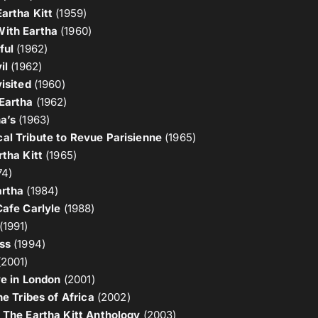
artha Kitt
(1959)
ith Eartha
(1960)
ful
(1962)
il
(1962)
isited
(1960)
Eartha
(1962)
a’s
(1963)
l Tribute to Revue Parisienne
(1965)
rtha Kitt
(1965)
74)
artha
(1984)
Cafe Carlyle
(1988)
(1991)
ss
(1994)
2001)
ve in London
(2001)
he Tribes of Africa
(2002)
 The Eartha Kitt Anthology
(2003)