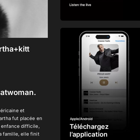
tha+kitt
 Catwoman.
méricaine et
artha fut placée en
enfance difficile,
amille, elle finit