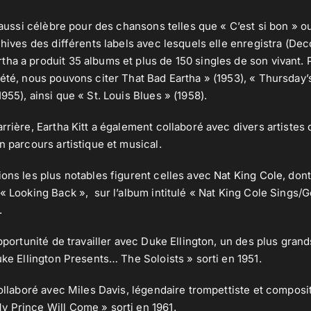
t aussi célèbre pour des chansons telles que « C’est si bon » 
chives des différents labels avec lesquels elle enregistra (De
ha a produit 35 albums et plus de 150 singles de son vivant. 
été, nous pouvons citer That Bad Eartha » (1953), « Thursday’s
955), ainsi que « St. Louis Blues » (1958).
arrière, Eartha Kitt a également collaboré avec divers artistes
n parcours artistique et musical.
ions les plus notables figurent celles avec
Nat King Cole
, dont
 « Looking Back », sur l’album intitulé « Nat King Cole Sings
.
’opportunité de travailler avec Duke Ellington, un des plus gra
uke Ellington Presents… The Soloists » sorti en 1951.
collaboré avec Miles Davis, légendaire trompettiste et composit
 Prince Will Come » sorti en 1961.