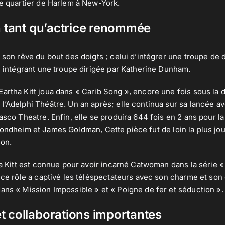
le quartier de Harlem à New-York.
n tant qu’actrice renommée
a son rêve du bout des doigts ; celui d’intégrer une troupe de 
en intégrant une troupe dirigée par Katherine Dunham.
artha Kitt joua dans « Carib Song », encore une fois sous la d
l’Adelphi Théâtre. Un an après; elle continua sur sa lancée av
lasco Theatre. Enfin, elle se produira 644 fois en 2 ans pour 
Sondheim
et
James Goldman
, Cette pièce fut de loin la plus jo
ion.
tha Kitt est connue pour avoir incarné Catwoman dans la série 
 ce rôle a captivé les téléspectateurs avec son charme et son es
ans « Mission Impossible » et « Poigne de fer et séduction ».
t collaborations importantes