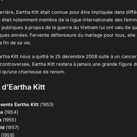
arrière, Eartha Kitt était connue pour être impliquée dans diff
le était notamment membre de la ligue internationale des femme
s publiques à propos de la guerre du Vietnam lui ont valu de quit
ues années. Fervente défenseure du mariage pour tous, elle a
 fin de sa vie.
ha Kitt nous a quitté le 25 décembre 2008 suite à un cancer 
ontroversée, Eartha Kitt restera à jamais une grande figure 
si qu’une chanteuse de renom.
d’Eartha Kitt
sents Eartha Kitt
(1953)
ha
(1954)
a
(1955)
ld
(1957)
(1958)