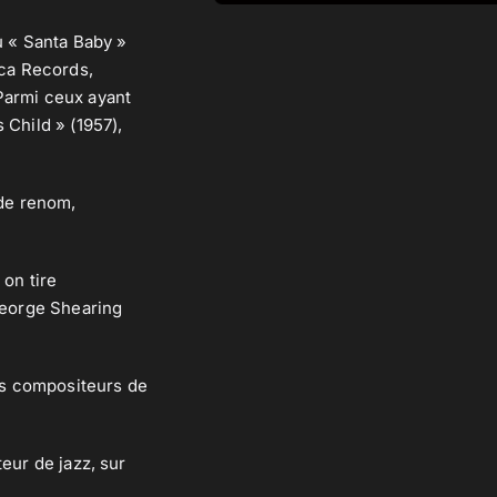
ou « Santa Baby »
cca Records,
Parmi ceux ayant
 Child » (1957),
 de renom,
 on tire
/George Shearing
nds compositeurs de
eur de jazz, sur