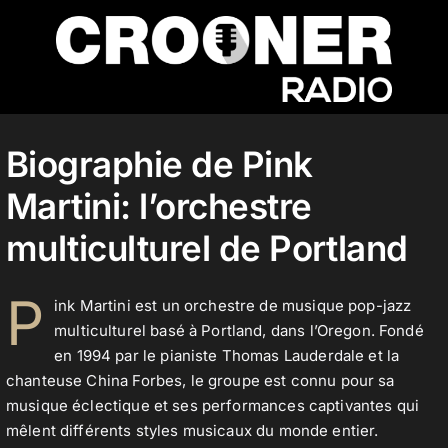
Passer
au
contenu
Accueil
Biographie de Pink
Martini: l’orchestre
Podcasts
multiculturel de Portland
Actualités
P
ink Martini est un orchestre de musique pop-jazz
multiculturel basé à Portland, dans l’Oregon. Fondé
en 1994 par le pianiste Thomas Lauderdale et la
Nos flux audio
chanteuse China Forbes, le groupe est connu pour sa
musique éclectique et ses performances captivantes qui
mêlent différents styles musicaux du monde entier.
Télécharger notre application