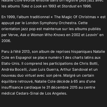
Natalie Cole évolue ensuite dans un registre plus jazz avec
les albums
Take a Look
en 1993 et
Stardust
en 1996.
En 1999, l’album traditionnel « The Magic Of Christmas » est
appuyé par le London Symphony Orchestra. Cette
orientation jazz pop est maintenue sur les albums publiés
par Verve,
Ask a Woman Who Knows
en 2002 et
Leavin’
en
2006.
Paru à l’été 2013, son album de reprises hispaniques Natalie
Cole en Espagnol se place numéro 1 des charts latins aux
Etats-Unis. Il comprend les participations de Chris Botti,
Andréa Bocelli, Juan Luis Guerra, Arthur Sandoval et un
nouveau duo virtuel avec son père. Malgré un certain
équilibre retrouvé, Natalie Cole décède à 65 ans d’une
insuffisance cardiaque le 31 décembre 2015 au centre
médical Cedars-Sinai de Los Angeles.