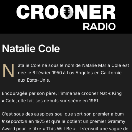
Passer
au
contenu
Accueil
Natalie Cole
Podcasts
N
atalie Cole né sous le nom de Natalie Maria Cole est
née le 6 février 1950 à Los Angeles en Californie
aux Etats-Unis.
Actualités
Encouragée par son père, l’immense crooner Nat « King
» Cole, elle fait ses débuts sur scène en 1961.
Nos flux audio
C’est sous des auspices soul que sort son premier album
Inseparable
en 1975 et qu’elle obtient un premier Grammy
Award pour le titre « This Will Be ». Il s’ensuit une vague de
Télécharger notre application