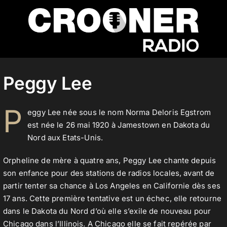
Passer
au
contenu
Accueil
Peggy Lee
Podcasts
P
eggy Lee née sous le nom Norma Deloris Egstrom
est née le 26 mai 1920 à Jamestown en Dakota du
Nord aux Etats-Unis.
Actualités
Orpheline de mère à quatre ans, Peggy Lee chante depuis
son enfance pour des stations de radios locales, avant de
Nos flux audio
partir tenter sa chance à Los Angeles en Californie dès ses
17 ans. Cette première tentative est un échec, elle retourne
dans le Dakota du Nord d’où elle s’exile de nouveau pour
Télécharger notre application
Chicago dans l’Illinois. A Chicago elle se fait repérée par