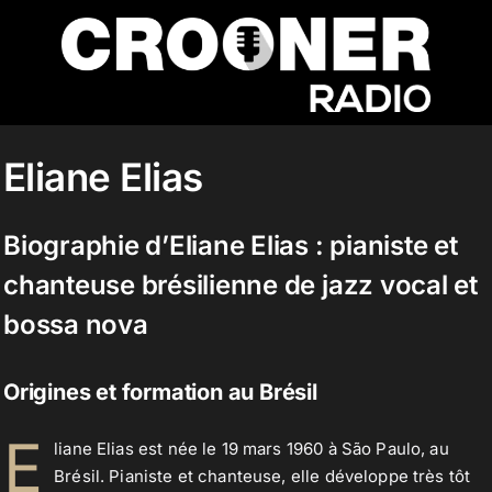
Passer
au
contenu
Accueil
Eliane Elias
Podcasts
Biographie d’Eliane Elias : pianiste et
chanteuse brésilienne de jazz vocal et
Actualités
bossa nova
Origines et formation au Brésil
Nos flux audio
E
liane Elias est née le 19 mars 1960 à São Paulo, au
Brésil. Pianiste et chanteuse, elle développe très tôt
Télécharger notre application