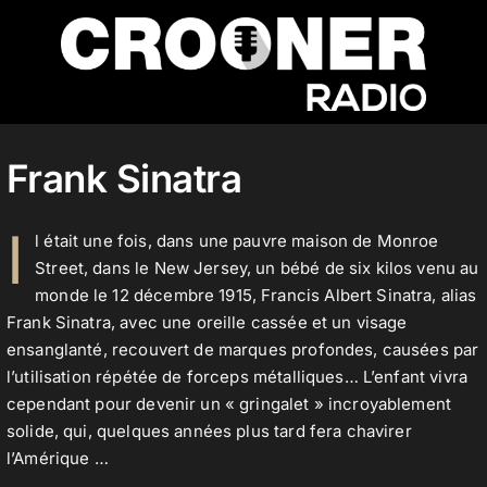
Passer
au
contenu
Accueil
Frank Sinatra
Podcasts
I
l était une fois, dans une pauvre maison de Monroe
Street, dans le New Jersey, un bébé de six kilos venu au
monde le 12 décembre 1915, Francis Albert Sinatra, alias
Actualités
Frank Sinatra, avec une oreille cassée et un visage
ensanglanté, recouvert de marques profondes, causées par
l’utilisation répétée de forceps métalliques… L’enfant vivra
Nos flux audio
cependant pour devenir un « gringalet » incroyablement
solide, qui, quelques années plus tard fera chavirer
l’Amérique …
Télécharger notre application