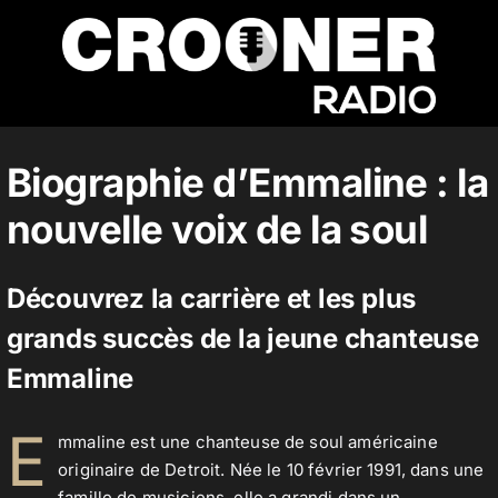
Passer
au
contenu
Accueil
Biographie d’Emmaline : la
nouvelle voix de la soul
Podcasts
Découvrez la carrière et les plus
Actualités
grands succès de la jeune chanteuse
Emmaline
Nos flux audio
E
mmaline est une chanteuse de soul américaine
originaire de Detroit. Née le 10 février 1991, dans une
Télécharger notre application
famille de musiciens, elle a grandi dans un