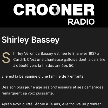
Passer
au
contenu
Accueil
Shirley Bassey
Podcasts
S
hirley Veronica Bassey est née le 8 janvier 1937 à
Cardiff. C’est une chanteuse galloise dont la carrière
à débuté vers la fin des années 50.
Actualités
Elle est la benjamine d’une famille de 7 enfants.
Nos flux audio
Dès son plus jeune âge ses professeurs et ses camarades
remarquent sa voix puissante.
Après avoir quitté l’école à 14 ans, elle trouve un premier
Télécharger notre application