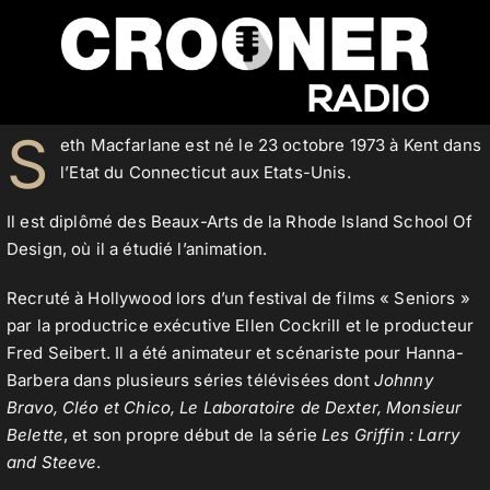
Passer
au
contenu
Accueil
S
eth Macfarlane est né le 23 octobre 1973 à Kent dans
l’Etat du Connecticut aux Etats-Unis.
Podcasts
Il est diplômé des Beaux-Arts de la Rhode Island School Of
Design, où il a étudié l’animation.
Recruté à Hollywood lors d’un festival de films « Seniors »
Actualités
par la productrice exécutive Ellen Cockrill et le producteur
Fred Seibert. Il a été animateur et scénariste pour Hanna-
Barbera dans plusieurs séries télévisées dont
Johnny
Nos flux audio
Bravo, Cléo et Chico, Le Laboratoire de Dexter, Monsieur
Belette
, et son propre début de la série
Les Griffin : Larry
and Steeve
.
Télécharger notre application