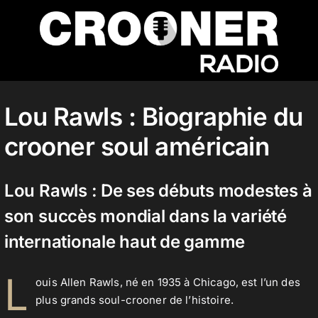
Passer
au
contenu
Accueil
Lou Rawls : Biographie du
crooner soul américain
Podcasts
Lou Rawls : De ses débuts modestes à
Actualités
son succès mondial dans la variété
internationale haut de gamme
Nos flux audio
L
ouis Allen Rawls, né en 1935 à Chicago, est l’un des
plus grands soul-crooner de l’histoire.
Télécharger notre application