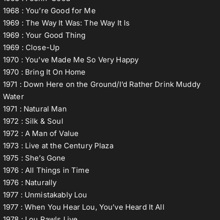
1968 : You’re Good for Me
1969 : The Way It Was: The Way It Is
1969 : Your Good Thing
1969 : Close-Up
1970 : You’ve Made Me So Very Happy
1970 : Bring It On Home
1971 : Down Here on the Ground/I’d Rather Drink Muddy
Water
1971 : Natural Man
1972 : Silk & Soul
1972 : A Man of Value
1973 : Live at the Century Plaza
1975 : She’s Gone
1976 : All Things in Time
1976 : Naturally
1977 : Unmistakably Lou
1977 : When You Hear Lou, You’ve Heard It All
1978 : Lou Rawls Live