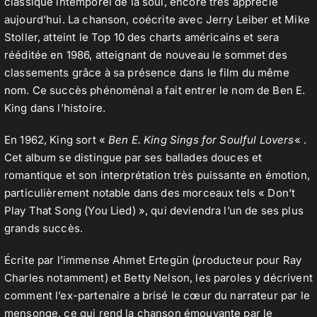
classique intemporel de la soul, encore très apprécié
aujourd’hui. La chanson, coécrite avec Jerry Leiber et Mike
Stoller, atteint le Top 10 des charts américains et sera
rééditée en 1986, atteignant de nouveau le sommet des
classements grâce à sa présence dans le
film du même
nom
. Ce succès phénoménal a fait entrer le nom de Ben E.
King dans l’histoire.
En 1962, King sort «
Ben E. King Sings for Soulful Lovers
« .
Cet album se distingue par ses ballades douces et
romantique et son interprétation très puissante en émotion,
particulièrement notable dans des morceaux tels « Don’t
Play That Song (You Lied) », qui deviendra l’un de ses plus
grands succès.
Écrite par l’immense Ahmet Ertegün (producteur pour Ray
Charles notamment) et Betty Nelson, les paroles y décrivent
comment l’ex-partenaire a brisé le cœur du narrateur par le
mensonge, ce qui rend la chanson émouvante par le