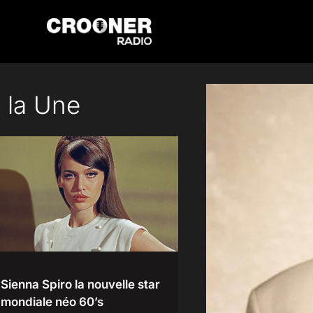
Passer
au
contenu
 la Une
Sienna Spiro la nouvelle star
mondiale néo 60’s