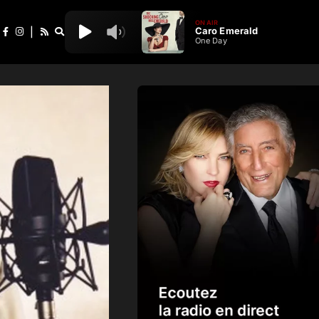
ON AIR
Caro Emerald
|
One Day