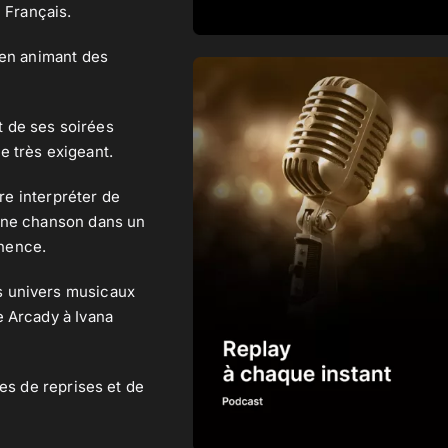
e Français.
 en animant des
t de ses soirées
re très exigeant.
ire interpréter de
’une chanson dans un
anence.
s univers musicaux
e Arcady à Ivana
es de reprises et de