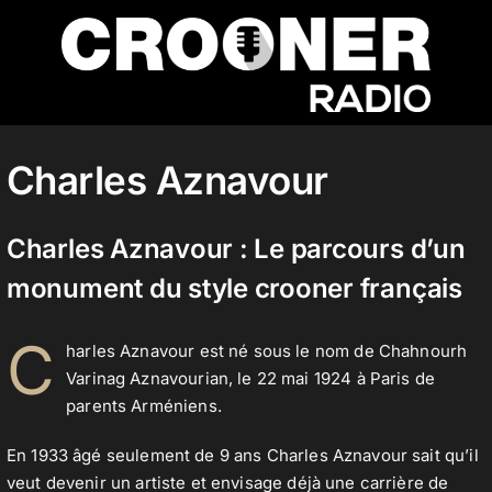
Passer
au
contenu
Accueil
Charles Aznavour
Podcasts
Charles Aznavour : Le parcours d’un
monument du style crooner français
Actualités
C
harles Aznavour est né sous le nom de Chahnourh
Varinag Aznavourian, le 22 mai 1924 à Paris de
Nos flux audio
parents Arméniens.
En 1933 âgé seulement de 9 ans Charles Aznavour sait qu’il
Télécharger notre application
veut devenir un artiste et envisage déjà une carrière de