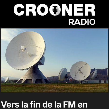
Passer
au
contenu
Accueil
Podcasts
Actualités
Nos flux audio
Vers la fin de la FM en
Télécharger notre application