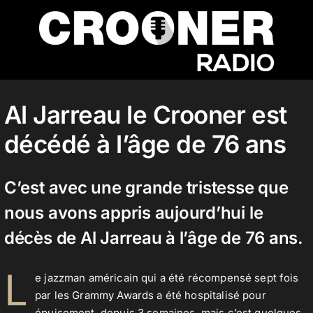
Passer
au
contenu
Accueil
Al Jarreau le Crooner est
décédé à l’âge de 76 ans
Podcasts
C’est avec une grande tristesse que
Actualités
nous avons appris aujourd’hui le
décès de Al Jarreau à l’âge de 76 ans.
Nos flux audio
L
e jazzman américain qui a été récompensé sept fois
par les
Grammy Awards
a été hospitalisé pour
Télécharger notre application
épuisement, depuis 3 semaines, mais c’est quelques