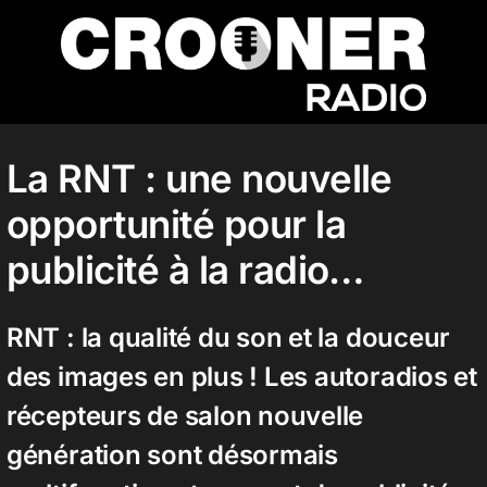
Passer
au
contenu
Accueil
La RNT : une nouvelle
opportunité pour la
Podcasts
publicité à la radio…
Actualités
RNT : la qualité du son et la douceur
des images en plus ! Les autoradios et
Nos flux audio
récepteurs de salon nouvelle
génération sont désormais
Télécharger notre application