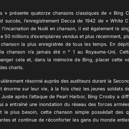
as » présente quatorze chansons classiques de « Bing C
d succès, l’enregistrement Decca de 1942 de « White Ch
 l’incarnation de Noël en chanson, il est également le sin
 50 millions d’exemplaires vendus et plus récemment, plu
a chanson la plus enregistrée de tous les temps. En dépi
 la chanson n’a jamais été n ° 1 au Royaume-Uni. Cett
anger cela et, dans la mémoire de Bing, placer cette v
des charts.
culièrement résonné auprès des auditeurs durant la Secon
 énorme sur leur vie, à la fois chez les jeunes soldats 
. Juste après l’attaque de Pearl Harbor, Bing Crosby a diffu
ui a entraîné une inondation du réseau des forces armé
t le plus besoin, cette chanson simple possédait des q
ntes et continue de réconforter les gens du monde entie