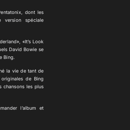
ntatonix, dont les
 version spéciale
erland», «It’s Look
uels David Bowie se
e Bing.
é la vie de tant de
 originales de Bing
s chansons les plus
mander l’album et