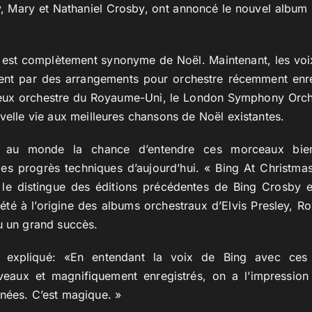
y, Mary et Nathaniel Crosby, ont annoncé le nouvel album 
i est complètement synonyme de Noël. Maintenant, les voi
ent par des arrangements pour orchestre récemment enreg
gieux orchestre du Royaume-Uni, le London Symphony Orch
uvelle vie aux meilleures chansons de Noël existantes.
au monde la chance d’entendre ces morceaux bien
les progrès techniques d’aujourd’hui. « Bing At Christma
 le distingue des éditions précédentes de Bing Crosby e
 été à l’origine des albums orchestraux d’Elvis Presley, 
u un grand succès.
 expliqué: «En entendant la voix de Bing avec ce
aux et magnifiquement enregistrés, on a l’impression 
nnées. C’est magique. »