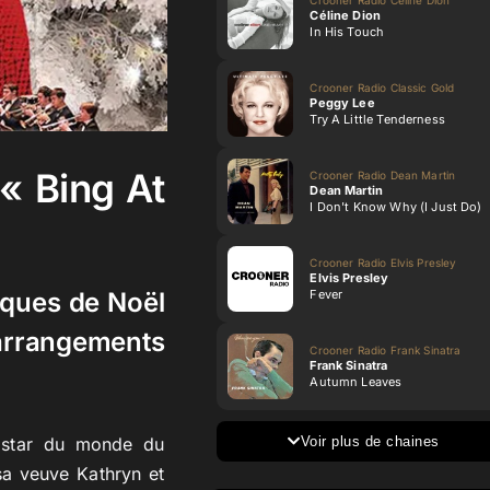
Céline Dion
In His Touch
Crooner Radio Classic Gold
Peggy Lee
Try A Little Tenderness
« Bing At
Crooner Radio Dean Martin
Dean Martin
I Don't Know Why (I Just Do)
Crooner Radio Elvis Presley
Elvis Presley
Fever
iques de Noël
 arrangements
Crooner Radio Frank Sinatra
Frank Sinatra
Autumn Leaves
Voir plus de chaines
e star du monde du
sa veuve Kathryn et