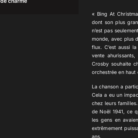
de charme
« Bing At Christm
dont son plus gran
n’est pas seulement
monde, avec plus de
flux. C’est aussi l
vente ahurissants,
Crosby souhaite ch
orchestrée en haut 
La chanson a parti
Cela a eu un impact
chez leurs familles
de Noël 1941, ce q
les gens en avaien
extrêmement puissa
ans.