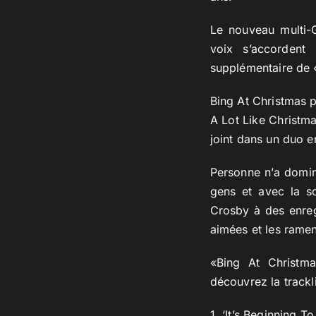
Le nouveau multi-
voix s’accordent
supplémentaire de 
Bing At Christmas 
A Lot Like Christm
joint dans un duo e
Personne n’a domin
gens et avec la so
Crosby à des enreg
aimées et les ramen
«Bing At Christm
découvrez la trackl
1. ‘It’s Beginning T