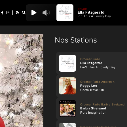
ON AIR
Ella Fitzgerald
|
Isn't This A Lovely Day
Nos Stations
Crooner Radio
Ella Fitzgerald
Isn't This A Lovely Day
Crooner Radio American
Peggy Lee
Gotta Travel On
Crooner Radio Barbra Streisand
Barbra Streisand
Pure Imagination
Crooner Radio Céline Dion