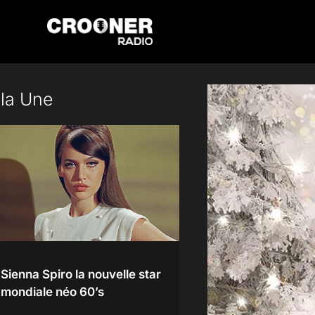
Passer
au
contenu
 la Une
Sienna Spiro la nouvelle star
mondiale néo 60’s