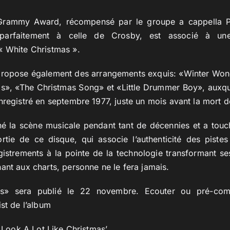
Grammy Award, récompensé par le groupe a cappella Pe
 parfaitement à celle de Crosby, est associé à une
« White Christmas ».
propose également des arrangements exquis: «Winter Wond
as», «The Christmas Song» et «Little Drummer Boy», auxq
nregistré en septembre 1977, juste un mois avant la mort d
é la scène musicale pendant tant de décennies et a touch
rtie de ce disque, qui associe l’authenticité des pistes
istrements à la pointe de la technologie transformant se
ant aux charts, personne ne le fera jamais.
as» sera publié le 22 novembre. Ecouter ou pré-com
ist de l’album
o Look A Lot Like Christmas’