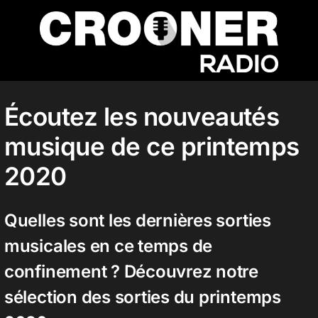
Passer
au
contenu
Accueil
Écoutez les nouveautés
musique de ce printemps
Podcasts
2020
Actualités
Quelles sont les dernières sorties
musicales en ce temps de
Nos flux audio
confinement ? Découvrez notre
sélection des sorties du printemps
Télécharger notre application