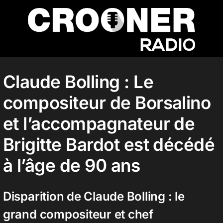
Passer
au
contenu
Accueil
Claude Bolling : Le
compositeur de Borsalino
Podcasts
et l’accompagnateur de
Actualités
Brigitte Bardot est décédé
à l’âge de 90 ans
Nos flux audio
Disparition de Claude Bolling : le
grand compositeur et chef
Télécharger notre application