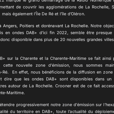
2022 marque le grand démarrage de la Radio Numérique
rmettant de couvrir les agglomérations de La Rochelle, 
mais également l’Île De Ré et l’île d’Oléron.
 Angers, Poitiers et dorénavant La Rochelle
. Notre obje
çais en ondes DAB+ d’ici fin 2022, semble être presque 
 donc disponible dans plus de 20 nouvelles grandes villes
+ sur la Charente et la Charente-Maritime se fait ainsi p
à cette nouvelle zone d’émission, nous sommes maint
n-Ré. En effet, nous bénéficions de la diffusion en zone
ut dire que les ondes DAB+ sont disponibles dans un 
tres autour de La Rochelle. Crooner est de ce fait access
ente-Maritime.
étendre progressivement notre zone d’émission sur l’hex
talité du territoire en DAB+, toute l’actualité du déploiem