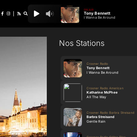
ON AIR
Tony Bennett
|
I Wanna Be Around
Nos Stations
Crooner Radio
Tony Bennett
I Wanna Be Around
Crooner Radio American
Katharine McPhee
All The Way
Crooner Radio Barbra Streisand
Barbra Streisand
Gentle Rain
Crooner Radio Céline Dion