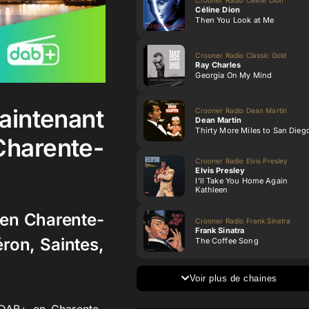
Céline Dion
Then You Look at Me
Crooner Radio Classic Gold
Ray Charles
Georgia On My Mind
ntenant
Crooner Radio Dean Martin
Dean Martin
Thirty More Miles to San Dieg
Charente-
Crooner Radio Elvis Presley
Elvis Presley
I'll Take You Home Again
Kathleen
e en Charente-
Crooner Radio Frank Sinatra
Frank Sinatra
éron, Saintes,
The Coffee Song
Voir plus de chaines