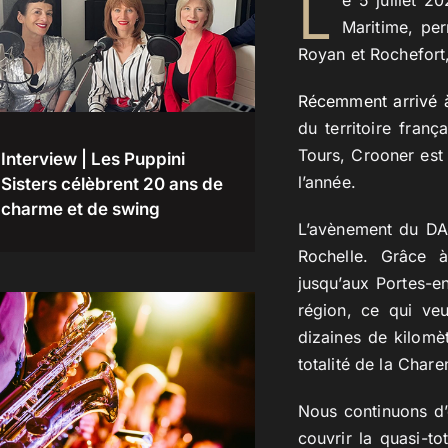
L
e 5 juillet 
Maritime, pe
Royan et Rochefort, 
Récemment arrivé à
du territoire fran
Tours, Crooner est
Interview | Les Puppini
l’année.
Sisters célèbrent 20 ans de
charme et de swing
L’avènement du DAB
Rochelle. Grâce 
jusqu’aux Portes-e
région, ce qui ve
dizaines de kilomè
totalité de la Char
Nous continuons d’
couvrir la quasi-to