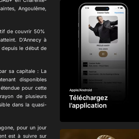
 DAB+ en Charente-
Saintes, Angoulême,
ctif de couvrir 50%
atteint. D’Annecy à
 depuis le début de
ar sa capitale : La
enant disponibles
 étendue pour cette
rayon de plusieurs
ible dans la quasi-
agone, pour un jour
ent est à suivre sur