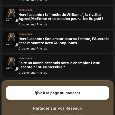
Crooner and Friends
2026-05-18
Henri Leconte : la "méthode Williams", la rivalité
Agassi/McEnroe et sa passion pour... les Bugatti !
Crooner and Friends
2026-05-18
Henri Leconte : Son amour pour sa femme, l'Australie,
et sa rencontre avec Quincy Jones
Crooner and Friends
2026-05-18
Faire un match de tennis avec le champion Henri
Leconte ? Est-ce possible ?
Crooner and Friends
Voir la page du podcast
Partager sur vos Réseaux