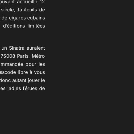
uvant accueillir 12
iècle, fauteuils de
n de cigares cubains
d’éditions limitées
 un
Sinatra
auraient
 75008 Paris
, Métro
ecommandée pour les
esscode libre à vous
donc autant jouer le
les ladies férues de