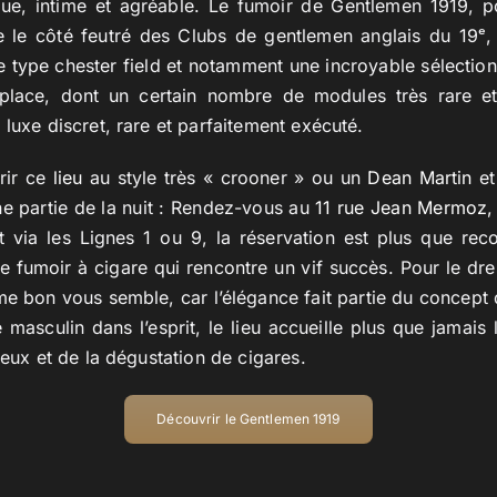
e, intime et agréable. Le fumoir de Gentlemen 1919, po
e le côté feutré des Clubs de gentlemen anglais du 19ᵉ, s
e type chester field et notamment une incroyable sélectio
lace, dont un certain nombre de modules très rare et 
 luxe discret, rare et parfaitement exécuté.
rir ce
lieu
au style très « crooner » ou un
Dean Martin
et
e partie de la nuit : Rendez-vous au
11 rue Jean Mermoz,
t via les Lignes 1 ou 9, la réservation est plus que r
le fumoir à cigare qui rencontre un vif succès. Pour le dr
e bon vous semble, car l’élégance fait partie du concept 
e masculin dans l’esprit, le lieu accueille plus que jamais 
ueux et de la dégustation de cigares.
Découvrir le Gentlemen 1919