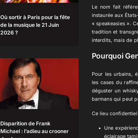
Le nom fait référe
instaurée aux État
Où sortir à Paris pour la fête
« speakeasies ». Ce
de la musique le 21 Juin
tradition et transg
2026 ?
interdits, mais de pl
Pourquoi Gent
Pour les urbains, 
les cases du raffin
déguster un whisky
barmans qui peut p
Ce lieu confidentiel
Disparition de Frank
Une expérience
Michael : l’adieu au crooner
éclairage tami