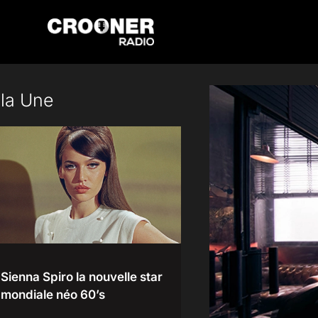
Passer
au
contenu
 la Une
Sienna Spiro la nouvelle star
mondiale néo 60’s