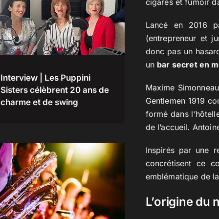
cigares et fumoir d
Lancé en 2016 pa
(entrepreneur et ju
donc pas un hasard
un
bar secret en 
Interview | Les Puppini
Maxime Simonnea
Sisters célèbrent 20 ans de
Gentlemen 1919 com
charme et de swing
formé dans l’hôtell
de l’accueil. Antoin
Inspirés par une r
concrétisent ce c
emblématique de la 
L’origine du 