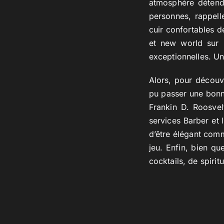
atmosphère détendu
personnes, rappell
cuir confortables d
et new world sur p
exceptionnelles. Un
Alors, pour découv
pu passer une bonn
Frankin D. Roosvel
services Barber et 
d’être élégant comm
jeu. Enfin, bien qu
cocktails, de spirit