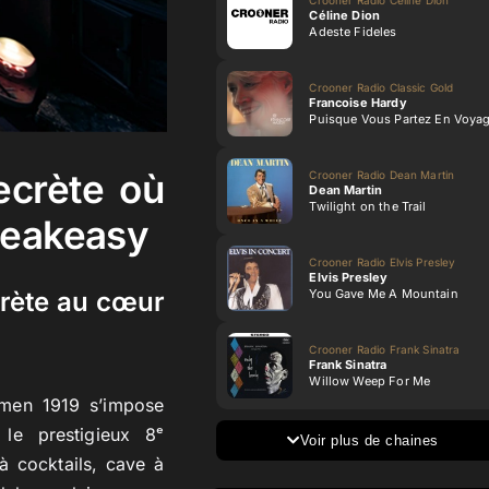
Céline Dion
Adeste Fideles
Crooner Radio Classic Gold
Francoise Hardy
Puisque Vous Partez En Voya
ecrète où
Crooner Radio Dean Martin
Dean Martin
Twilight on the Trail
speakeasy
Crooner Radio Elvis Presley
Elvis Presley
You Gave Me A Mountain
crète au cœur
Crooner Radio Frank Sinatra
Frank Sinatra
Willow Weep For Me
lemen 1919 s’impose
e prestigieux 8ᵉ
Voir plus de chaines
à cocktails, cave à