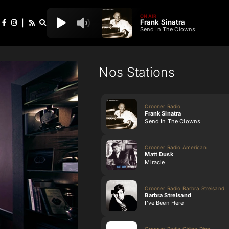
ON AIR
Frank Sinatra
|
Send In The Clowns
Nos Stations
Crooner Radio
Frank Sinatra
Send In The Clowns
Crooner Radio American
Matt Dusk
Miracle
Crooner Radio Barbra Streisand
Barbra Streisand
I've Been Here
Crooner Radio Céline Dion