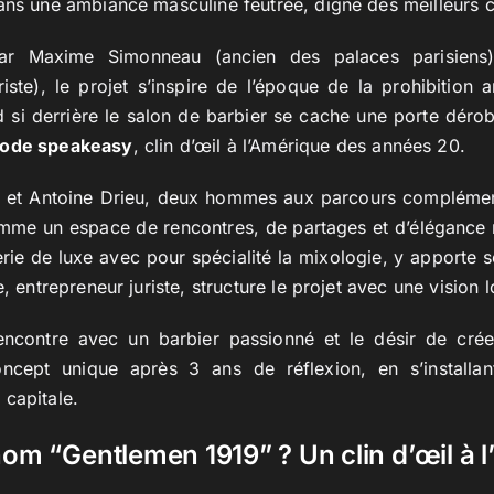
ans une ambiance masculine feutrée, digne des meilleurs c
r Maxime Simonneau (ancien des palaces parisiens)
riste), le projet s’inspire de l’époque de la prohibition 
 si derrière le salon de barbier se cache une porte dérob
mode speakeasy
, clin d’œil à l’Amérique des années 20.
u
et Antoine Drieu, deux hommes aux parcours complément
me un espace de rencontres, de partages et d’élégance
erie de luxe avec pour spécialité la mixologie, y apporte s
e, entrepreneur juriste, structure le projet avec une vision 
encontre avec un barbier passionné et le désir de créer 
oncept unique après 3 ans de réflexion, en s’installan
capitale.
nom “Gentlemen 1919” ? Un clin d’œil à l’