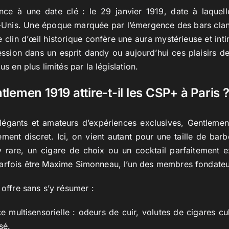
nce à une date clé : le 29 janvier 1919, date à laquelle
s-Unis. Une époque marquée par l’émergence des bars clan
 clin d’œil historique confère une aura mystérieuse et inti
ression dans un esprit dandy ou aujourd’hui ces plaisirs de
us en plus limités par la législation.
lemen 1919 attire-t-il les CSP+ à Paris 
élégants et amateurs d’expériences exclusives, Gentleme
ement discret. Ici, on vient autant pour une taille de bar
 rare, un cigare de choix ou un cocktail parfaitement e
arfois être
Maxime Simonneau
, l’un des membres fondate
 offre sans s’y résumer :
 multisensorielle : odeurs de cuir, volutes de cigares cu
sé.