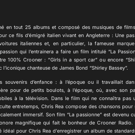
gné en tout 25 albums et composé des musiques de films
pour ce fils d’émigré italien vivant en Angleterre : Une pa
voitures italiennes et, en particulier, la fameuse marqu
 passion qui l’entrainera a faire un film intitulé “La Passio
tre 100% Crooner : “Girls in a sport car” ou encore “S
c l’iconique chanteuse de James Bond “Shirley Bassey”.
s souvenirs d’enfance : à l’époque ou il travaillait dan
père pour de petits boulots, à l’époque, où, avec son pa
biles à la télévision. Dans le film qui ne connaîtra pas
 culte entretemps, Chris Rea compose des chansons pour
calement immersif. Son film “La passionne” est devenu cu
onore magnifique qui fait le bonheur de Crooner Radio.
été idéal pour Chris Rea d’enregistrer un album de standa