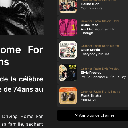
Céline Dion
Contre nature
Crooner Radio Classic Gold
Diana Ross
Ain't No Mountain High
Enough
Home For
Crooner Radio Dean Martin
Dean Martin
Everybody but Me
ns
Crooner Radio Elvis Presley
Elvis Presley
I'm So Lonesome I Could Cry
de la célèbre
e de 74ans au
Crooner Radio Frank Sinatra
Frank Sinatra
Follow Me
Voir plus de chaines
« Driving Home For
 sa famille, sachant