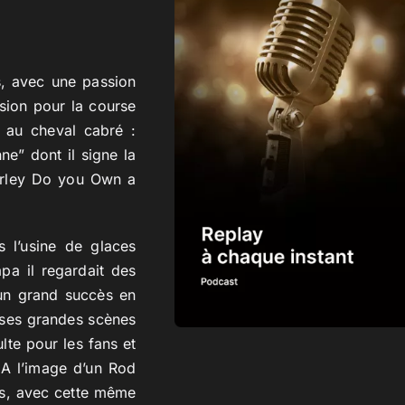
, avec une passion
ssion pour la course
e au cheval cabré :
nne” dont il signe la
hirley Do you Own a
s l’usine de glaces
pa il regardait des
 un grand succès en
 ses grandes scènes
lte pour les fans et
 A l’image d’un Rod
rds, avec cette même