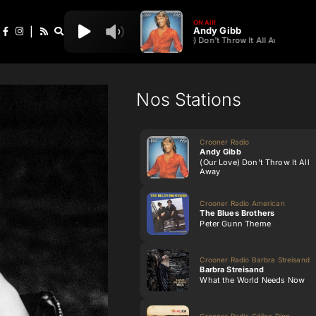
ON AIR
Andy Gibb
|
(Our Love) Don't Throw It All Away
Nos Stations
Crooner Radio
Andy Gibb
(Our Love) Don't Throw It All
Away
Crooner Radio American
The Blues Brothers
Peter Gunn Theme
Crooner Radio Barbra Streisand
Barbra Streisand
What the World Needs Now
Crooner Radio Céline Dion