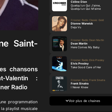
Céline Dion
Quelqu'un Qui J'aime,
Quelqu'un Qui M'aime
Crooner Radio Classic Gold
Dionne Warwick
Deja Vu
ne Saint-
Crooner Radio Dean Martin
Dean Martin
Here Comes My Baby
Crooner Radio Elvis Presley
Elvis Presley
Take Good Care of Her
des chansons
-Valentin :
Crooner Radio Frank Sinatra
Frank Sinatra
oner Radio
I Never Knew
Voir plus de chaines
 une programmation
a playlist musicale