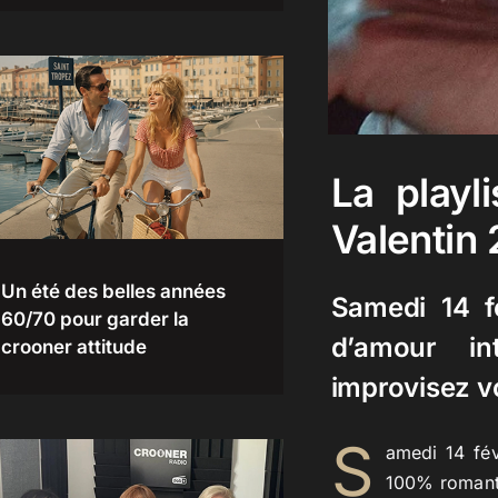
La playl
Valentin 
Un été des belles années
Samedi 14 f
60/70 pour garder la
d’amour in
crooner attitude
improvisez vo
S
amedi 14 fév
100% romanti