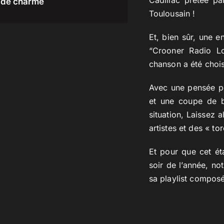
de charme
Toulousain !
Et, bien sûr, une 
“Crooner Radio Lo
chanson a été choi
Avec une pensée po
et une coupe de bl
situation, Laissez 
artistes et des «
to
Et pour que cet ét
soir de l’année, n
sa playlist composé