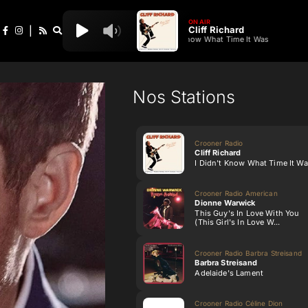
ON AIR
Cliff Richard
|
I Didn't Know What Time It Was
Nos Stations
Crooner Radio
Cliff Richard
I Didn't Know What Time It W
Crooner Radio American
Dionne Warwick
This Guy's In Love With You
(This Girl's In Love W...
Crooner Radio Barbra Streisand
Barbra Streisand
Adelaide's Lament
Crooner Radio Céline Dion