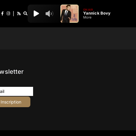
ON AIR
Yannick Bovy
|
More
wsletter