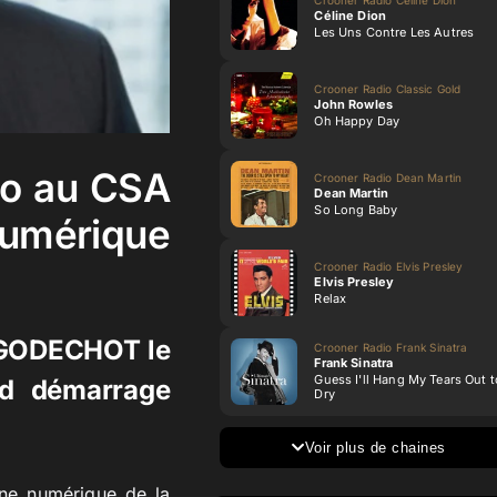
Céline Dion
Les Uns Contre Les Autres
Crooner Radio Classic Gold
John Rowles
Oh Happy Day
io au CSA
Crooner Radio Dean Martin
Dean Martin
So Long Baby
numérique
Crooner Radio Elvis Presley
Elvis Presley
Relax
é GODECHOT le
Crooner Radio Frank Sinatra
Frank Sinatra
Guess I'll Hang My Tears Out t
nd démarrage
Dry
Voir plus de chaines
nne numérique de la