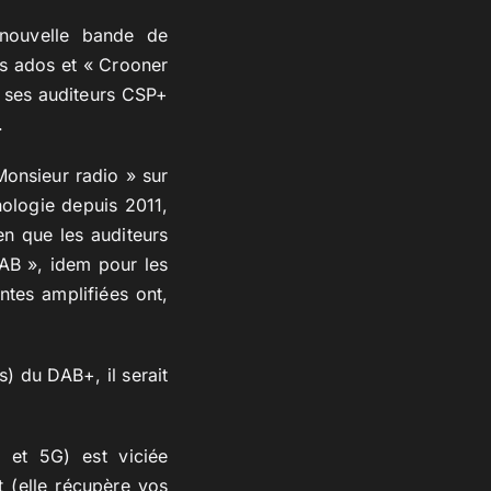
 nouvelle bande de
des ados et « Crooner
t ses auditeurs CSP+
.
onsieur radio » sur
nologie depuis 2011,
en que les auditeurs
DAB », idem pour les
ntes amplifiées ont,
s) du DAB+, il serait
G et 5G) est viciée
 (elle récupère vos