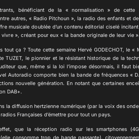
rants, bénéficiant de la « normalisation » de cette
entre autres, « Radio Pitchoun », la radio des enfants et 
ffre musicale doublée d’un contenu éditorial ciselé incitan
 vivre », créant pour eux « la bande originale de leur vie »
ans tout ça ? Toute cette semaine Hervé GODECHOT, le « M
e TUZET, le pionnier et le résistant historique de la tech
auditeur que, même si la loi l’impose désormais, il faut bi
ouvel Autoradio comporte bien la bande de fréquences « 
ctions nouvelle génération. En notant que certaines encei
tion DAB+.
ns la diffusion hertzienne numérique (par la voix des onde
 radios Françaises d’émettre pour tout un pays.
 effet, que la réception radio sur les smartphones (4
(elle consomme trop de bande passante), citoyennement