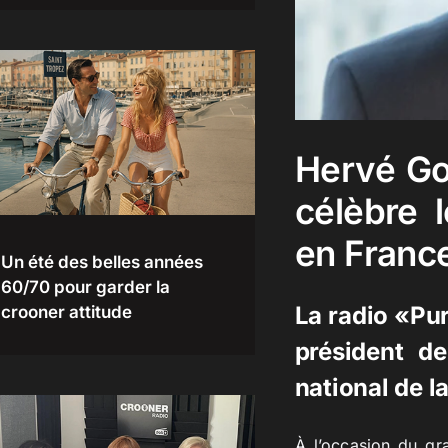
Hervé Go
célèbre 
en Franc
Un été des belles années
60/70 pour garder la
La radio «Pu
crooner attitude
président d
national de 
À l’occasion du gr