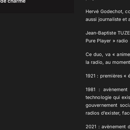
de charme
Hervé Godechot, con
aussi journaliste et
Jean-Baptiste TUZET
Pure Player » radio
Ce duo, va « animer
la radio, au moment
1921 : premières « 
1981 : avènement 
technologie qui exi
gouvernement social
radios d’exister, fa
2021 : avènement d