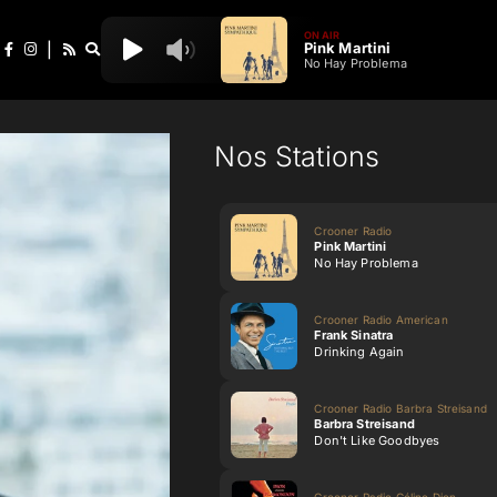
ON AIR
Pink Martini
|
No Hay Problema
Nos Stations
Crooner Radio
Pink Martini
No Hay Problema
Crooner Radio American
Frank Sinatra
Drinking Again
Crooner Radio Barbra Streisand
Barbra Streisand
Don't Like Goodbyes
Crooner Radio Céline Dion