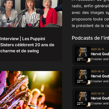
radio, enfin général
avec des images sy
proposons toute ce
le président de la 
Podcasts de l'i
Interview | Les Puppini
Sisters célèbrent 20 ans de
2021-10-11
charme et de swing
Crooner and 
2021-10-12
Hervé Gode
Crooner and 
2021-10-13
Hervé Gode
Crooner and 