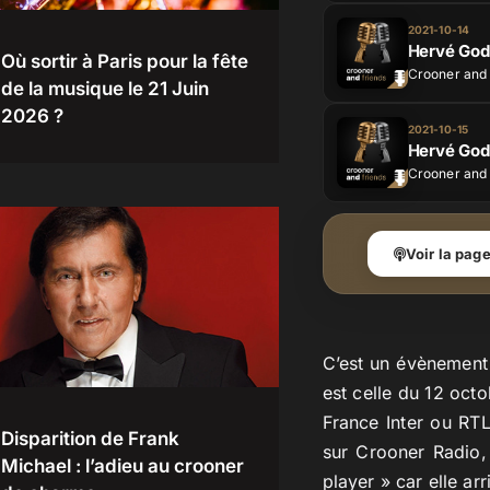
2021-10-14
Hervé God
Où sortir à Paris pour la fête
Crooner and 
de la musique le 21 Juin
2026 ?
2021-10-15
Hervé Gode
Crooner and 
Voir la pag
C’est un évènement 
est celle du 12 oct
France Inter ou RTL
Disparition de Frank
sur Crooner Radio, 
Michael : l’adieu au crooner
player » car elle a