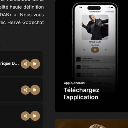
lité haute définition
« DAB+ ». Nous vous
avec Hervé Godechot
s
Hervé Godechot - Episode 1 - Vos radios en haute définition en radio numérique DAB+