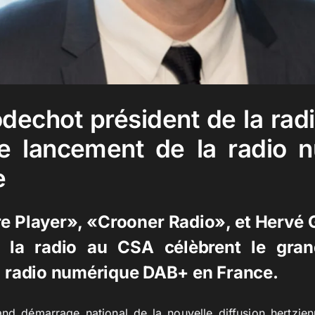
dechot président de la rad
le lancement de la radio 
e
re Player», «Crooner Radio», et Herv
e la radio au CSA célèbrent le gra
la radio numérique DAB+ en France.
and démarrage national de la nouvelle diffusion hertzie