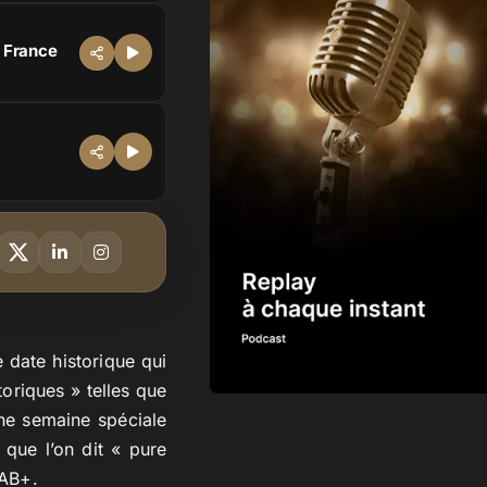
 France
 date historique qui
oriques » telles que
une semaine spéciale
 que l’on dit « pure
DAB+.