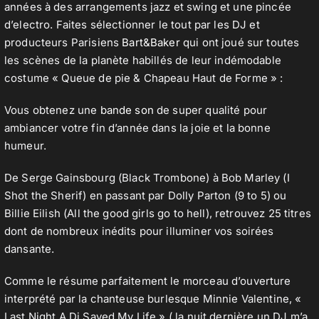
années à des arrangements jazz et swing et une pincée
d’electro. Faites sélectionner le tout par les DJ et
producteurs Parisiens
Bart&Baker
qui ont joué sur toutes
les scènes de la planète habillés de leur indémodable
costume « Queue de pie & Chapeau Haut de Forme » :
Vous obtenez une
bande son
de super qualité pour
ambiancer votre fin d’année dans la joie et la bonne
humeur.
De Serge Gainsbourg (Black Trombone) à Bob Marley (I
Shot the Sherif) en passant par Dolly Parton (9 to 5) ou
Billie Eilish (All the good girls go to hell), retrouvez 25 titres
dont de nombreux inédits pour illuminer vos soirées
dansante.
Comme le résume parfaitement le morceau d’ouverture
interprété par la chanteuse burlesque Minnie Valentine, «
Last Night A Dj Saved My Life » ( la nuit dernière un DJ m’a