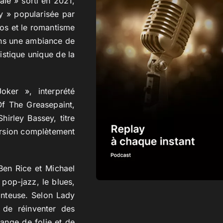
ale
» sorti en 2021,
y » popularisée par
haos et le romantisme
dans une ambiance de
istique unique de la
oker », interprété
Of The Greasepaint,
irley Bassey, titre
ersion complètement
Ben Rice et Michael
 pop-jazz, le blues,
anteuse. Selon Lady
 de réinventer des
ange de folie et de