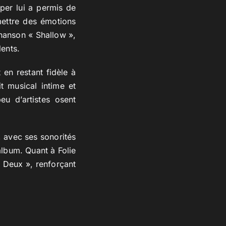
per lui a permis de
smettre des émotions
 chanson « Shallow »,
lents.
en restant fidèle à
t musical intime et
eu d’artistes osent
 avec ses sonorités
album. Quant à Folie
à Deux »
, renforçant