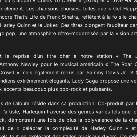
r leurs album « Cheek To Cheek » (2014) et «
Love For S
on élément. Les chansons choisies, telles que « Get Happ
ncore That’s Life de Frank Sinatra, reflètent à la fois le c
e Harley Quinn et le Joker. Ces titres plongent l’auditeur 
ge pop, une atmosphère rétro-modernisée par la vision art
 la reprise d’un titre cher à notre station « The J
 Anthony Newley pour le musical américain « The Roar 
rowd » mais également repris par Sammy Davis Jr. et Sh
ondiens extrêmement élégants, Lady Gaga propose une v
accents beaucoup plus pop-rock et puissants.
rts de l’album réside dans sa production. Co-produit par 
 l’artiste, Harlequin traverse des genres variés tels que le
ck, démontrant une fois de plus la polyvalence de la ch
était de « célébrer la complexité de Harley Quinn » et
rels tout en explorant des styles musicaux divers. Ce mél