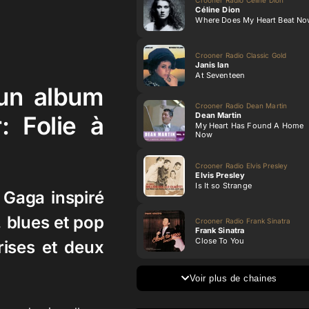
Céline Dion
Where Does My Heart Beat N
Crooner Radio Classic Gold
Janis Ian
At Seventeen
 un album
Crooner Radio Dean Martin
Dean Martin
: Folie à
My Heart Has Found A Home
Now
Crooner Radio Elvis Presley
Elvis Presley
Is It so Strange
 Gaga inspiré
, blues et pop
Crooner Radio Frank Sinatra
Frank Sinatra
Close To You
ises et deux
Voir plus de chaines