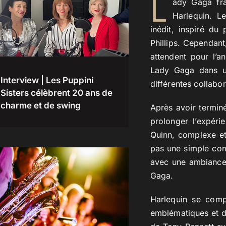
L
ady Gaga fra
Harlequin. L
inédit, inspiré du
Phillips. Cependant
attendent pour l’a
Lady Gaga dans un
Interview | Les Puppini
différentes collabo
Sisters célèbrent 20 ans de
charme et de swing
Après avoir termin
prolonger l’expéri
Quinn, complexe et
pas une simple com
avec une ambiance 
Gaga.
Harlequin se compo
emblématiques et d