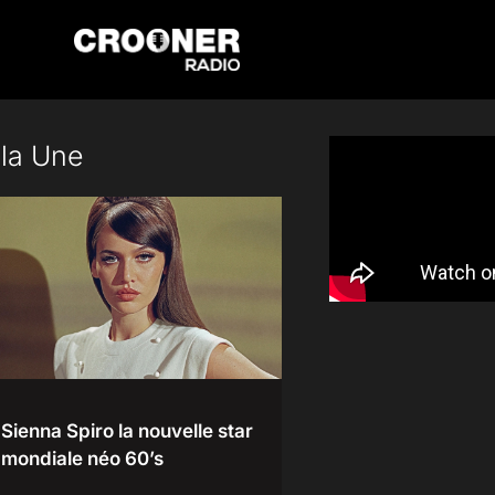
Passer
au
contenu
 la Une
Sienna Spiro la nouvelle star
mondiale néo 60’s