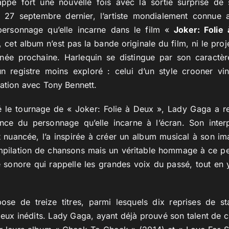
ppe fort une nouvelle fois avec la sortie surprise de 
e 27 septembre dernier, l’artiste mondialement connue 
 personnage qu’elle incarne dans le film «
Joker: Folie
, cet album n’est pas la bande originale du film, ni le pro
nnée prochaine. Harlequin se distingue par son caractè
 registre moins exploré : celui d’un style crooner vin
ration avec Tony Bennett.
é le tournage de « Joker: Folie à Deux », Lady Gaga a re
ence du personnage qu’elle incarne à l’écran. Son inter
 nuancée, l’a inspirée à créer un album musical à son ima
pilation de chansons mais un véritable hommage à ce p
sonore qui rappelle les grandes voix du passé, tout en y
se de treize titres, parmi lesquels dix reprises de s
eux inédits. Lady Gaga, ayant déjà prouvé son talent de 