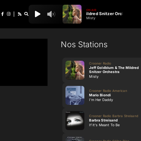
ON AIR
Jeff Goldblum & The Mildred Snitzer Orchestra
|
Misty
Nos Stations
Crooner Radio
Jeff Goldblum & The Mildred
Snitzer Orchestra
Misty
Crooner Radio American
Mario Biondi
I'm Her Daddy
Crooner Radio Barbra Streisand
Barbra Streisand
If It's Meant To Be
Crooner Radio Céline Dion