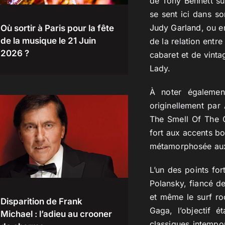
de Tony Bennett su
se sent ici dans s
Judy Garland
, ou e
Où sortir à Paris pour la fête
de la musique le 21 Juin
de la relation entr
2026 ?
cabaret et de vinta
Lady.
À noter également
originellement par
The Smell Of The C
fort aux accents b
métamorphosée aux 
L’un des points fo
Polansky, fiancé de
et même le surf ro
Disparition de Frank
Gaga, l’objectif 
Michael : l’adieu au crooner
classiques intempo