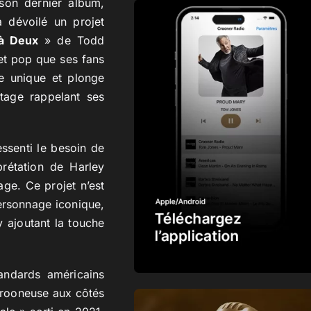
son dernier album,
a dévoilé un projet
 à Deux
» de Todd
jet pop que ses fans
re unique et plonge
tage rappelant ses
ssenti le besoin de
prétation de Harley
ge. Ce projet n’est
ersonnage iconique,
 ajoutant la touche
tandards américains
crooneuse aux côtés