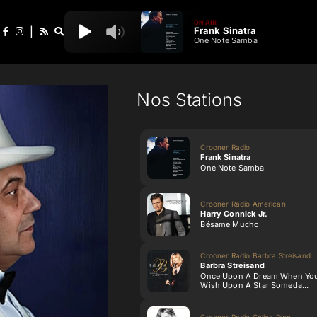
ON AIR
Frank Sinatra
|
One Note Samba
Nos Stations
Crooner Radio
Frank Sinatra
One Note Samba
Crooner Radio American
Harry Connick Jr.
Bésame Mucho
Crooner Radio Barbra Streisand
Barbra Streisand
Once Upon A Dream When Yo
Wish Upon A Star Someda...
Crooner Radio Céline Dion