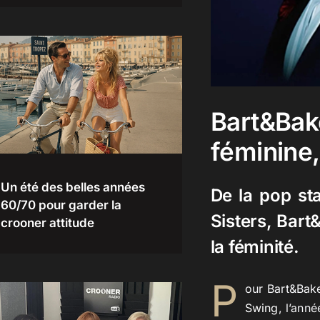
Bart&Bak
féminine,
Un été des belles années
De la pop st
60/70 pour garder la
Sisters, Bart
crooner attitude
la féminité.
P
our Bart&Bake
Swing
, l’ann