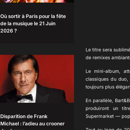
Où sortir à Paris pour la fête
de la musique le 21 Juin
2026 ?
Le titre sera sublim
de remixes ambiants
Le mini-album, at
classiques du duo,
toujours plus éléga
En parallèle, Bart&
produiront un tit
Supermarket — popu
Disparition de Frank
Michael : l’adieu au crooner
Tout au long de 202