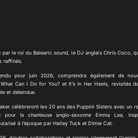
é par le roi du Balearic sound, le DJ anglais Chris Coco, q
 raffinés.
tendu pour juin 2026, comprendra également de nouv
 What Can I Do for You? et It’s in Her Heels, revisités 
nte et détendue.
Baker célèbreront les 20 ans des Puppini Sisters avec un re
re pour la chanteuse anglo-saxonne Emma Lea, insp
larisé à l’époque par
Hailey Tuck
et
Dimie Cat
.
6, d’autres collaborations et singles jalonneront l’année, 