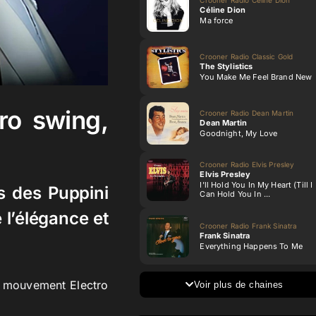
Céline Dion
Ma force
Crooner Radio Classic Gold
The Stylistics
You Make Me Feel Brand New
ro swing,
Crooner Radio Dean Martin
Dean Martin
Goodnight, My Love
Crooner Radio Elvis Presley
Elvis Presley
I'll Hold You In My Heart (Till I
s des Puppini
Can Hold You In ...
 l’élégance et
Crooner Radio Frank Sinatra
Frank Sinatra
Everything Happens To Me
du mouvement
Electro
Voir plus de chaines