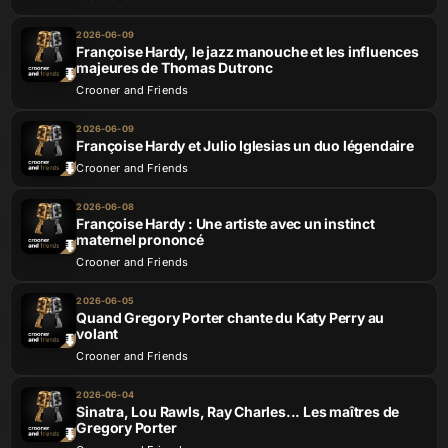
2026-06-09
Françoise Hardy, le jazz manouche et les influences
majeures de Thomas Dutronc
Crooner and Friends
2026-06-09
Françoise Hardy et Julio Iglesias un duo légendaire
Crooner and Friends
2026-06-08
Françoise Hardy : Une artiste avec un instinct
maternel prononcé
Crooner and Friends
2026-06-05
Quand Gregory Porter chante du Katy Perry au
volant
Crooner and Friends
2026-06-04
Sinatra, Lou Rawls, Ray Charles... Les maîtres de
Gregory Porter