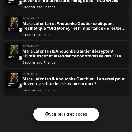
décor de l'influence et le mirage des "Trad Wives"
Crooner and Friends
2026-05-27
Mara Lafontan et Anouchka Gautier expliquent
l'esthétique "Old Money" et l'importance de rester
soi-même
Crooner and Friends
2026-05-26
Mara Lafontan & Anouchka Gautier décryptent
"l'influence" et la tendance controversée des "Trad
Wives"
Crooner and Friends
2026-05-25
Mara Lafontan & Anouchka Gauthier : Le secret pour
devenir viral sur les réseaux sociaux ?
Crooner and Friends
Voir plus d'épisodes