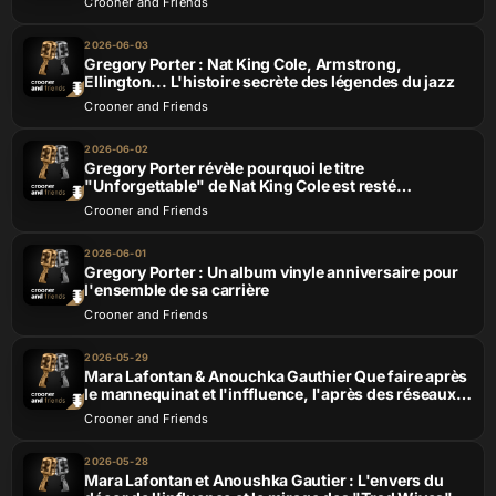
Crooner and Friends
2026-06-03
Gregory Porter : Nat King Cole, Armstrong,
Ellington... L'histoire secrète des légendes du jazz
Crooner and Friends
2026-06-02
Gregory Porter révèle pourquoi le titre
"Unforgettable" de Nat King Cole est resté
intouchable
Crooner and Friends
2026-06-01
Gregory Porter : Un album vinyle anniversaire pour
l'ensemble de sa carrière
Crooner and Friends
2026-05-29
Mara Lafontan & Anouchka Gauthier Que faire après
le mannequinat et l'inffluence, l'après des réseaux
sociaux ?
Crooner and Friends
2026-05-28
Mara Lafontan et Anoushka Gautier : L'envers du