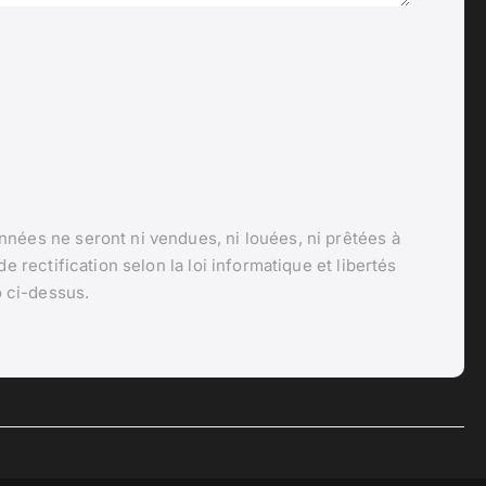
nnées ne seront ni vendues, ni louées, ni prêtées à
e rectification selon la loi informatique et libertés
 ci-dessus.