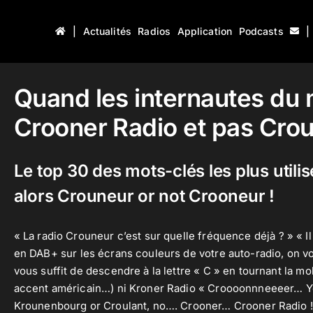
|
Actualités
Radios
Application
Podcasts
|
Quand les internautes du
Crooner Radio et pas Crou
Le top 30 des mots-clés les plus utili
alors Crouneur or not Crooneur !
« La radio Crouneur c’est sur quelle
fréquence
déjà ? » « I
en
DAB+
sur les écrans couleurs de votre auto-radio, on vo
vous suffit de descendre à la lettre « C » en tournant la 
accent américain…) ni Kroner Radio « Croooonnneeeer… Yo
Krounenbourg or Croulant, no…. Crooner… Crooner Radio !