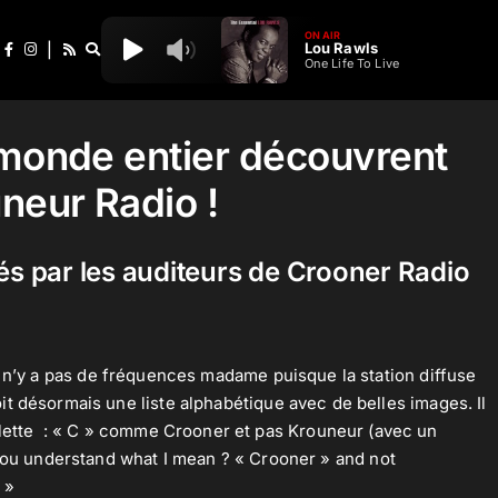
ON AIR
Lou Rawls
|
One Life To Live
 monde entier découvrent
neur Radio !
sés par les auditeurs de Crooner Radio
l n’y a pas de fréquences madame puisque la station diffuse
it désormais une liste alphabétique avec de belles images. Il
molette : « C » comme Crooner et pas Krouneur (avec un
u understand what I mean ? « Crooner » and not
 »