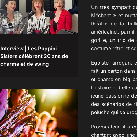
Un très sympathiqu
Méchant » et mett
théâtre de la fai
américaine…parmi 
gorille, un trio d
costume rétro et so
Interview | Les Puppini
Sisters célèbrent 20 ans de
Egoïste, arrogant 
charme et de swing
fait un carton dans
et chante en big b
l’histoire et belle
jeune passionné de
des scénarios de fi
peluche qui se drog
Provocateur, il a 
chantant avec une