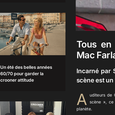
Tous en 
Mac Farl
Un été des belles années
Incarné par 
60/70 pour garder la
scène est un 
crooner attitude
A
uditeurs de 
scène », ce
planète.