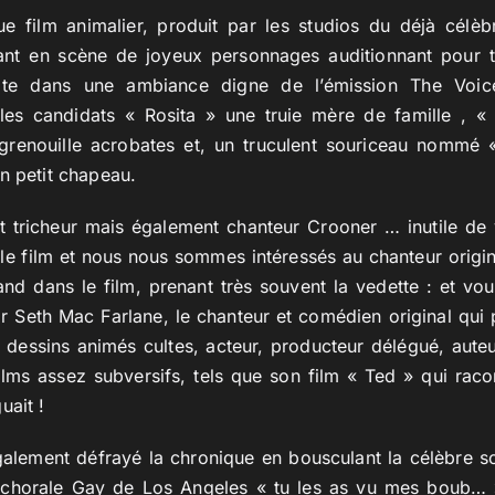
e film animalier, produit par les studios du déjà cél
ant en scène de joyeux personnages auditionnant pour t
llite dans une ambiance digne de l’émission The Voi
les candidats « Rosita » une truie mère de famille , «
e grenouille acrobates et, un truculent souriceau nommé
n petit chapeau.
et tricheur mais également chanteur Crooner … inutile de
 le film et nous nous sommes intéressés au chanteur origin
and dans le film, prenant très souvent la vedette : et vo
 car Seth Mac Farlane, le chanteur et comédien original qui 
 dessins animés cultes, acteur, producteur délégué, auteu
lms assez subversifs, tels que son film « Ted » qui racont
uait !
également défrayé la chronique en bousculant la célèbre s
 chorale Gay de Los Angeles « tu les as vu mes boub… »