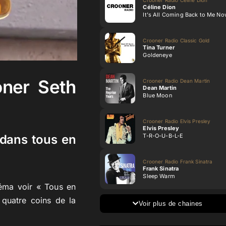
Céline Dion
It's All Coming Back to Me N
Crooner Radio Classic Gold
Tina Turner
Goldeneye
oner Seth
Crooner Radio Dean Martin
Dean Martin
Blue Moon
Crooner Radio Elvis Presley
Elvis Presley
T-R-O-U-B-L-E
 dans tous en
Crooner Radio Frank Sinatra
Frank Sinatra
Sleep Warm
néma voir « Tous en
 quatre coins de la
Voir plus de chaines