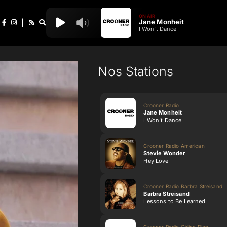
ON AIR
Jane Monheit
|
I Won't Dance
Nos Stations
Crooner Radio
Jane Monheit
I Won't Dance
Crooner Radio American
Stevie Wonder
Hey Love
Crooner Radio Barbra Streisand
Barbra Streisand
Lessons to Be Learned
Crooner Radio Céline Dion