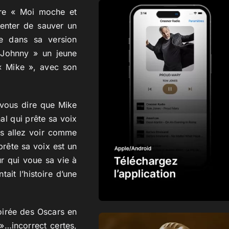
èbre « Moi moche et
enter de sauver un
ce dans sa version
 Johnny » un jeune
 « Mike », avec son
 vous dire que Mike
al qui prête sa voix
us allez voir comme
prête sa voix est un
r qui voue sa vie à
ait l’histoire d’une
oirée des Oscars en
…incorrect certes,