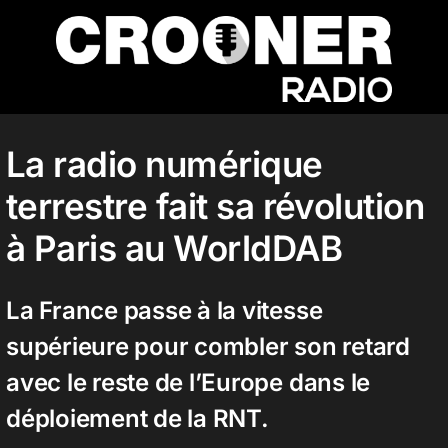
Passer
au
contenu
Accueil
La radio numérique
terrestre fait sa révolution
Podcasts
à Paris au WorldDAB
Actualités
La France passe à la vitesse
supérieure pour combler son retard
Nos flux audio
avec le reste de l’Europe dans le
déploiement de la RNT.
Télécharger notre application