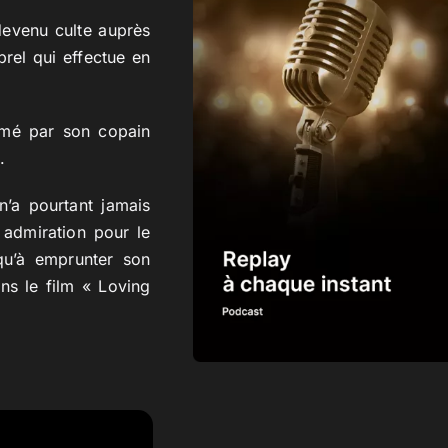
 devenu culte auprès
brel qui effectue en
imé par son copain
.
 n’a pourtant jamais
 admiration pour le
qu’à emprunter son
s le film « Loving