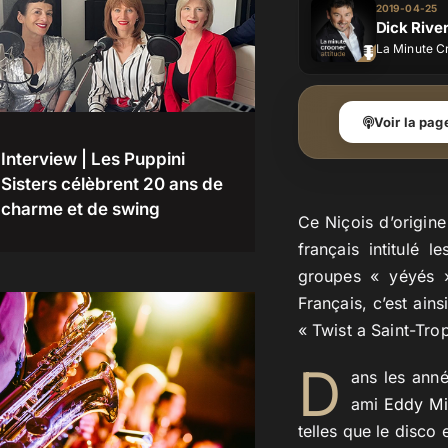
2019-04-25
Dick River
La Minute C
Voir la pag
Interview | Les Puppini
Sisters célèbrent 20 ans de
charme et de swing
Ce Niçois d’origin
français intitulé 
groupes « yéyés »
Français, c’est ain
« Twist a Saint-Tro
D
ans les ann
ami
Eddy Mi
telles que le disco