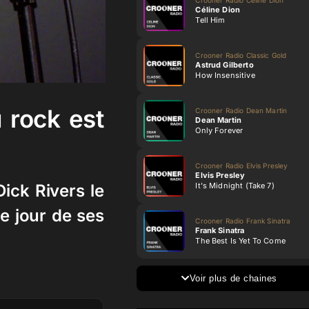
Céline Dion
Tell Him
Crooner Radio Classic Gold
Astrud Gilberto
How Insensitive
 rock est
Crooner Radio Dean Martin
Dean Martin
Only Forever
Crooner Radio Elvis Presley
Elvis Presley
It's Midnight (Take 7)
ick Rivers le
le jour de ses
Crooner Radio Frank Sinatra
Frank Sinatra
The Best Is Yet To Come
Voir plus de chaines