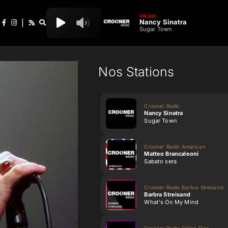
ON AIR
Nancy Sinatra
|
Sugar Town
Nos Stations
Crooner Radio
Nancy Sinatra
Sugar Town
Crooner Radio American
Matteo Brancaleoni
Sabato sera
Crooner Radio Barbra Streisand
Barbra Streisand
What's On My Mind
Crooner Radio Céline Dion