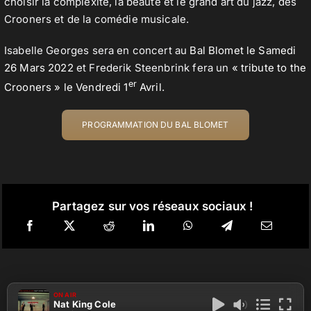
choisir la complexité, la beauté et le grand art du jazz, des
Crooners et de la comédie musicale.
Isabelle Georges sera en concert au
Bal Blomet le Samedi
26 Mars 2022
et Frederik Steenbrink fera un
« tribute to the
er
Crooners » le Vendredi 1
Avril
.
PROGRAMMATION DU BAL BLOMET
Partagez sur vos réseaux sociaux !
ON AIR
Nat King Cole