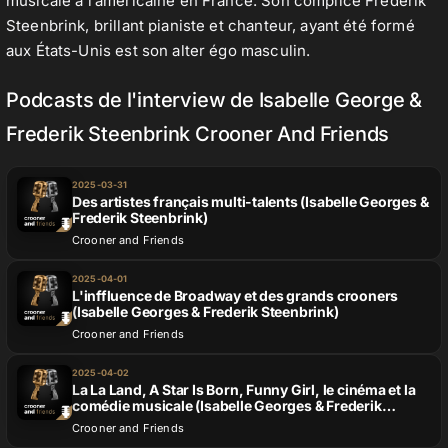
musicale à l’américaine en France. Son complice Frederik
Steenbrink, brillant pianiste et chanteur, ayant été formé
aux États-Unis est son alter égo masculin.
Podcasts de l'interview de Isabelle George &
Frederik Steenbrink Crooner And Friends
2025-03-31
Des artistes français multi-talents (Isabelle Georges &
Frederik Steenbrink)
Crooner and Friends
2025-04-01
L'inffluence de Broadway et des grands crooners
(Isabelle Georges & Frederik Steenbrink)
Crooner and Friends
2025-04-02
La La Land, A Star Is Born, Funny Girl, le cinéma et la
comédie musicale (Isabelle Georges & Frederik
Steenbrink)
Crooner and Friends