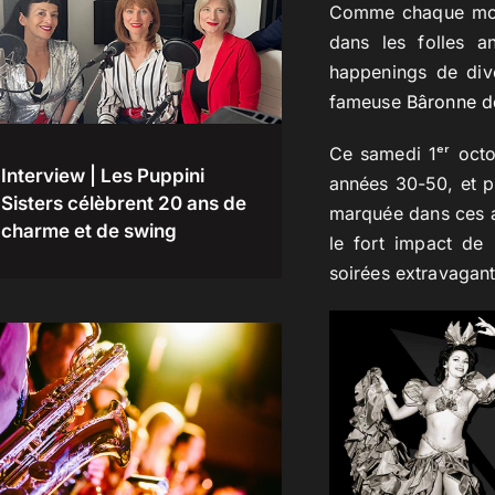
Comme chaque mois,
dans les folles a
happenings de dive
fameuse
Bâronne 
Ce samedi 1ᵉʳ octo
Interview | Les Puppini
années 30-50, et p
Sisters célèbrent 20 ans de
marquée dans ces an
charme et de swing
le fort impact de
soirées extravagant