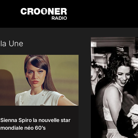
Passer
au
contenu
 la Une
Sienna Spiro la nouvelle star
mondiale néo 60’s