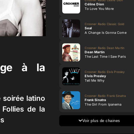
Céline Dion
To Love You More
Crooner Radio Classic Gold
Seal
A Change Is Gonna Come
Crooner Radio Dean Martin
Dean Martin
The Last Time I Saw Paris
age à la
Crooner Radio Elvis Presley
Elvis Presley
Tell Me Why
Crooner Radio Frank Sinatra
soirée latino
Frank Sinatra
The Girl From Ipanema
Follies de la
is
Voir plus de chaines