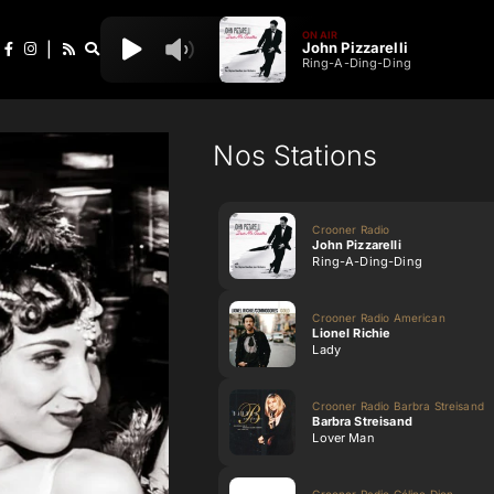
ON AIR
John Pizzarelli
|
Ring-A-Ding-Ding
Nos Stations
Crooner Radio
John Pizzarelli
Ring-A-Ding-Ding
Crooner Radio American
Lionel Richie
Lady
Crooner Radio Barbra Streisand
Barbra Streisand
Lover Man
Crooner Radio Céline Dion