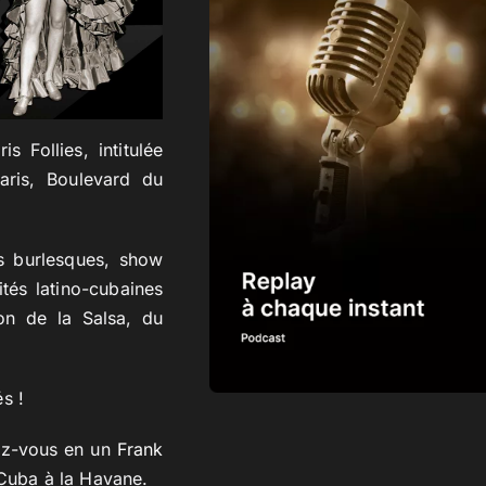
 Follies, intitulée
ris, Boulevard du
s burlesques, show
tés latino-cubaines
on de la Salsa, du
s !
rez-vous en un
Frank
 Cuba à la Havane.